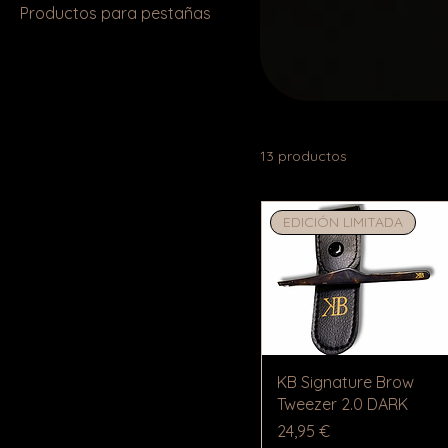
Productos para pestañas
13 productos
EDICIÓN LIMITADA
KB Signature Brow
Tweezer 2.0 DARK
Precio
24,95 €