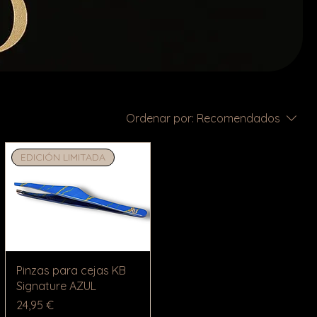
Ordenar por:
Recomendados
EDICIÓN LIMITADA
Pinzas para cejas KB
Signature AZUL
Precio
24,95 €