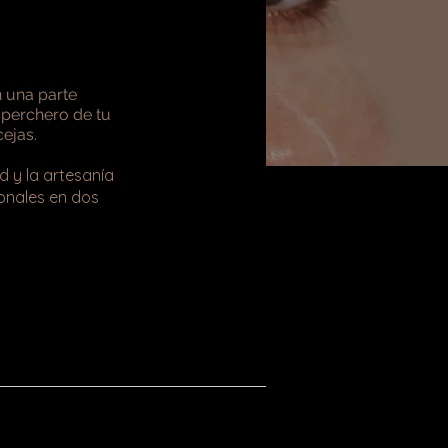
n una parte
 perchero de tu
ejas.
d y la artesanía
onales en dos