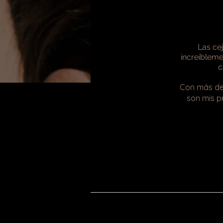
Las cej
increíbleme
c
Con más de 1
son mis p