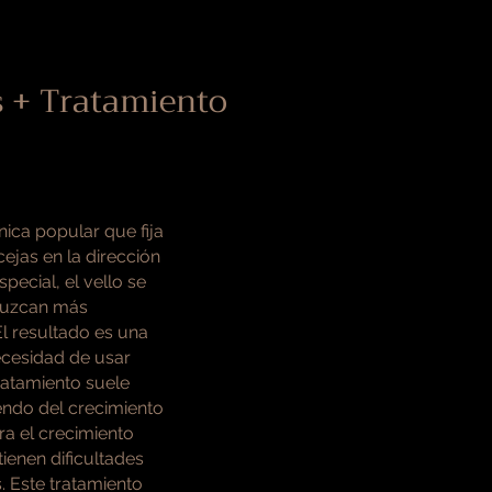
s + Tratamiento
nica popular que fija
ejas en la dirección
ecial, el vello se
 luzcan más
El resultado es una
ecesidad de usar
tratamiento suele
endo del crecimiento
ara el crecimiento
tienen dificultades
. Este tratamiento