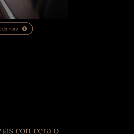
edir hora
jas con cera o