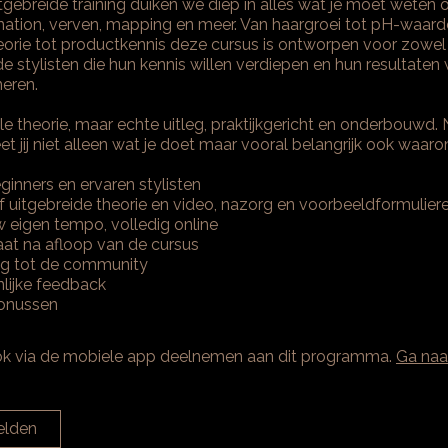
tgebreide training duiken we diep in alles wat je moet weten 
ation, verven, mapping en meer. Van haargroei tot pH-waard
eorie tot productkennis deze cursus is ontworpen voor zowel
 stylisten die hun kennis willen verdiepen en hun resultaten 
neren.
le theorie, maar echte uitleg, praktijkgericht en onderbouwd.
t jij niet alleen wat je doet maar vooral belangrijk ook waaro
ginners en ervaren stylisten
ef uitgebreide theorie en video, nazorg en voorbeeldformulier
 eigen tempo, volledig online
caat na afloop van de cursus
g tot de community
lijke feedback
bonussen
ok via de mobiele app deelnemen aan dit programma.
Ga naa
lden