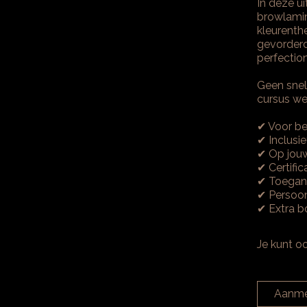
In deze ui
browlamin
kleurenth
gevorderde
perfectio
Geen snel
cursus wee
✔ Voor be
✔ Inclusi
✔ Op jouw
✔ Certifi
✔ Toegan
✔ Persoon
✔ Extra 
Je kunt o
Aanme