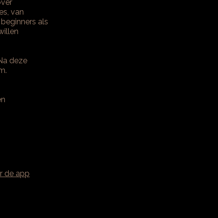
over
es, van
 beginners als
willen
 Na deze
m.
en
r de app