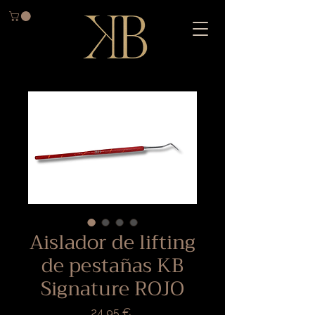
Aislador de lifting
de pestañas KB
Signature ROJO
Precio
24,95 €